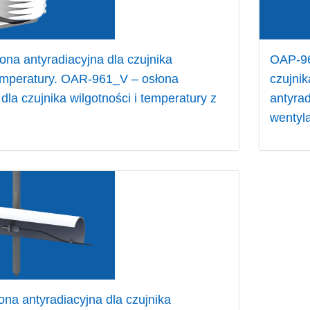
na antyradiacyjna dla czujnika
OAP-96
temperatury. OAR-961_V – osłona
czujni
dla czujnika wilgotności i temperatury z
antyrad
wentyla
na antyradiacyjna dla czujnika