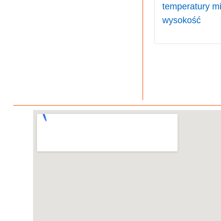
temperatury mi
wysokość
Deszczomierze
Czujniki meteorolo