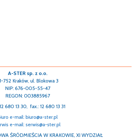
A-STER sp. z o.o.
1-752 Kraków, ul. Blokowa 3
NIP: 676-005-55-47
REGON: 003885967
: 12 680 13 30, fax.: 12 680 13 31
iuro e-mail: biuro@a-ster.pl
rwis e-mail: serwis@a-ster.pl
WA ŚRÓDMIEŚCIA W KRAKOWIE, XI WYDZIAŁ