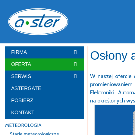
Przejdź
do
treści
Osłony a
FIRMA
OFERTA
W naszej ofercie 
SERWIS
promieniowaniem c
ASTERGATE
Elektroniki i Aut
na określonych wys
POBIERZ
KONTAKT
METEOROLOGIA
Stacje meteorologiczne