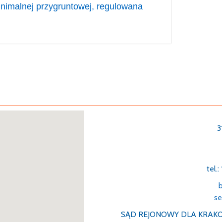
nimalnej przygruntowej, regulowana
giczne
3
tel.
b
se
SĄD REJONOWY DLA KRAKO